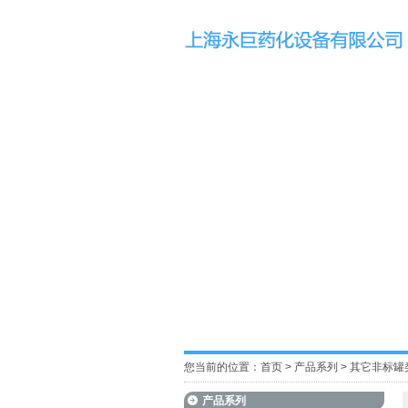
您当前的位置：
首页
>
产品系列
>
其它非标罐
产品系列