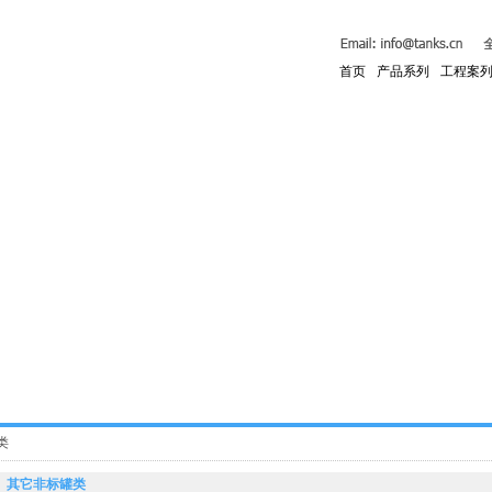
首页
产品系列
工程案
类
其它非标罐类