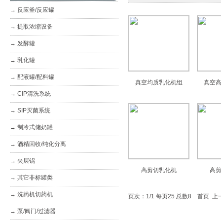
→
反应釜/反应罐
→
提取浓缩设备
→
发酵罐
→
乳化罐
→
配液罐/配料罐
真空均质乳化机组
真空
→
CIP清洗系统
→
SIP灭菌系统
→
制冷式储奶罐
→
酒精回收/纯化分离
→
夹层锅
高剪切乳化机
高
→
其它非标罐类
→
洗药机切药机
页次：1/1 每页25 总数8 首页 
→
泵/阀门/过滤器