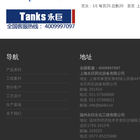
页次：1/1 每页25 总数20 首页
导航
地址
全国客服：4009997097
产品系列
上海永巨药化设备有限公司
工程案列
地址: 上海市奉贤区青村镇人民路44
永巨药化设备有限公司
部分客户
邮编: 201414
电话: 021-57568800
工艺设计
传真: 021-57568811
生产基地
邮箱: info@tanks.cn
关于我们
温州永巨生化工程有限公司
地址: 温州市经济技术开发区沙城南
业区1793-1815号
邮编: 325025
电话: 0577-85225988