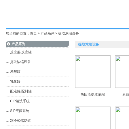
您当前的位置：
首页
>
产品系列
>
提取浓缩设备
产品系列
提取浓缩设备
→
反应釜/反应罐
→
提取浓缩设备
→
发酵罐
→
乳化罐
→
配液罐/配料罐
热回流提取浓缩
直
→
CIP清洗系统
→
SIP灭菌系统
→
制冷式储奶罐