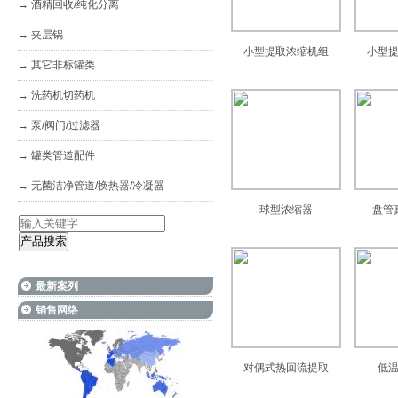
→
酒精回收/纯化分离
→
夹层锅
小型提取浓缩机组
小型
→
其它非标罐类
→
洗药机切药机
→
泵/阀门/过滤器
→
罐类管道配件
→
无菌洁净管道/换热器/冷凝器
球型浓缩器
盘管
最新案列
销售网络
对偶式热回流提取
低